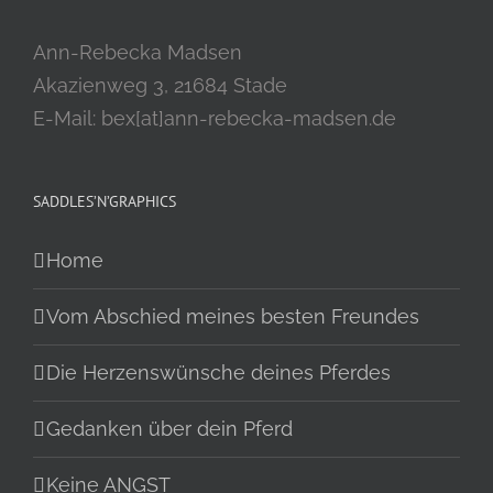
Ann-Rebecka Madsen
Akazienweg 3, 21684 Stade
E-Mail: bex[at]ann-rebecka-madsen.de
SADDLES’N’GRAPHICS
Home
Vom Abschied meines besten Freundes
Die Herzenswünsche deines Pferdes
Gedanken über dein Pferd
Keine ANGST