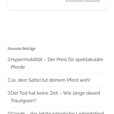
für
Kommentare deaktiviert
Christin
Neueste Beiträge
Hypermobilität – Der Preis für spektakuläre
Pferde
Ja, dein Sattel tut deinem Pferd weh!
Der Tod hat keine Zeit – Wie lange dauert
Traurigsein?
Condé – das letzte königliche Leibreitpferd